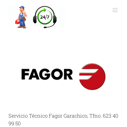
Saltar
al
contenido
Servicio Técnico Fagor Garachico, Tfno. 623 40
99 50