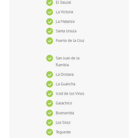
El Sauzal
La Victoria
La Matanza
Santa Ursula
Puerto de la Cruz
San Juan de la
Rambla
La Orotava
La Guancha
Icod de los Vinos
Garachico
Buenavista
Los Silos
Tegueste