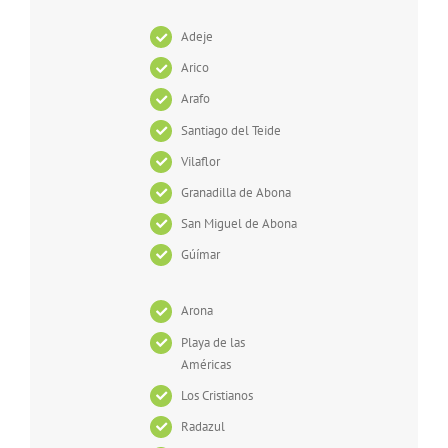
Adeje
Arico
Arafo
Santiago del Teide
Vilaflor
Granadilla de Abona
San Miguel de Abona
Gúímar
Arona
Playa de las
Américas
Los Cristianos
Radazul