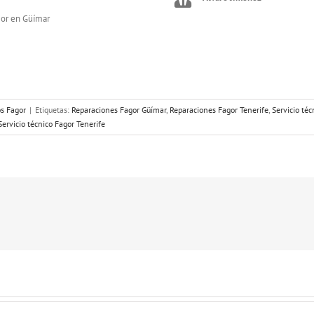
gor en Güímar
os Fagor
|
Etiquetas:
Reparaciones Fagor Güímar
,
Reparaciones Fagor Tenerife
,
Servicio té
Servicio técnico Fagor Tenerife