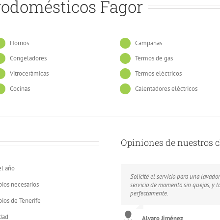
rodomésticos Fagor
Hornos
Campanas
Congeladores
Termos de gas
Vitrocerámicas
Termos eléctricos
Cocinas
Calentadores eléctricos
Opiniones de nuestros c
el año
Solicité el servicio para una lava
I contratcted this service and i wou
Me arreglaron el congelador que ut
ios necesarios
servicio de momento sin quejas, y 
appliance repairs company.
lo que me salvaron de un apuro.
perfectamente.
pios de Tenerife
Colette Bull
Ramona Espejo
dad
Alvaro Jiménez