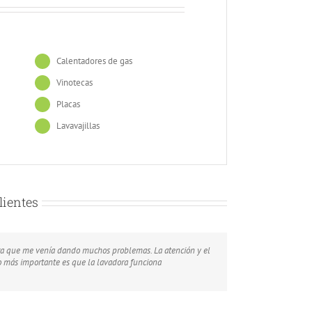
Calentadores de gas
Vinotecas
Placas
Lavavajillas
lientes
dora que me venía dando muchos problemas. La atención y el
ld like to recommend it to every one interested in this
ilizo para almacenar carne y pescado en mi restaurante por
lo más importante es que la lavadora funciona