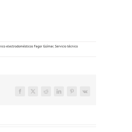
cnico electrodomésticos Fagor Güímar
,
Servicio técnico
Facebook
X
Reddit
LinkedIn
Pinterest
Vk