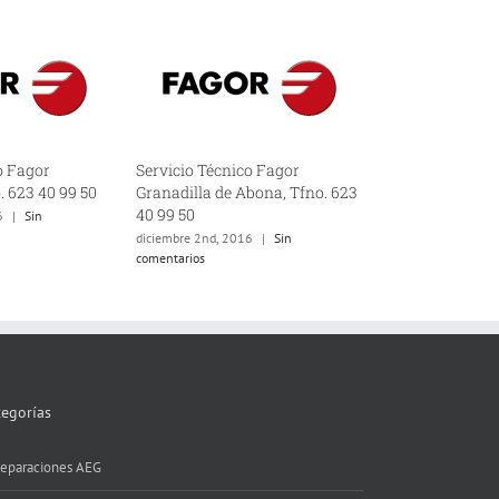
o Fagor
Servicio Técnico Fagor
Servicio Técnic
. 623 40 99 50
Granadilla de Abona, Tfno. 623
Médano, Tfno. 6
40 99 50
6
|
Sin
diciembre 2nd, 201
comentarios
diciembre 2nd, 2016
|
Sin
comentarios
tegorías
eparaciones AEG