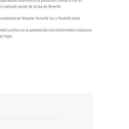
 operadores telefónicos le pondrá en contacto con el
 cualquier punto de la isla de Tenerife.
calidades de Tenerife, Tenerife Sur y Tenerife norte.
 usted cuenta con la garantía del electrodoméstico entonces
al Fagor.