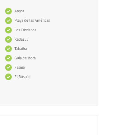
Arona
Playa de las Américas
Los Cristianos
Radazul
Tabaiba
Guía de Isora
Fasnia
El Rosario