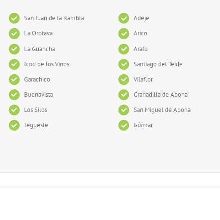
San Juan de la Rambla
Adeje
La Orotava
Arico
La Guancha
Arafo
Icod de los Vinos
Santiago del Teide
Garachico
Vilaflor
Buenavista
Granadilla de Abona
Los Silos
San Miguel de Abona
Tegueste
Gúímar