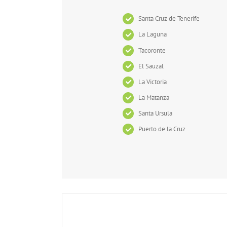
Santa Cruz de Tenerife
La Laguna
Tacoronte
El Sauzal
La Victoria
La Matanza
Santa Ursula
Puerto de la Cruz