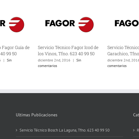
o Fagor Guía de
Servicio Técnico Fagor Icod de
Servicio Técnic
 40 99 50
los Vinos, Tfno. 623 40 99 50
Garachico, Tfno
6
|
Sin
diciembre 2nd, 2016
|
Sin
diciembre 2nd, 201
comentarios
comentarios
Ultimas Publicaciones
Ca
Servicio Técnico Bosch La Laguna, Tfno. 623 40 99 50
R