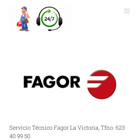
Saltar
al
contenido
Servicio Técnico Fagor La Victoria, Tfno. 623
40 99 50