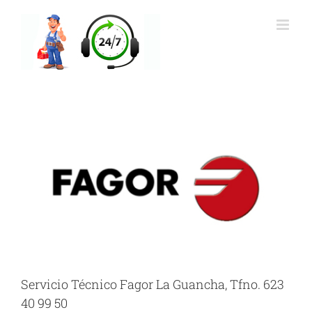
Saltar
al
contenido
Servicio Técnico Fagor La Guancha, Tfno. 623
40 99 50