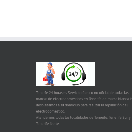
Tenerfe 24 horas es Servicio técnico no oficial de todas las
marcas de electrodomésticos en Tenerife de marca blanca. 
desplazamos a su domicilio para realizar la reparación del
electrodoméstico.
Atendemos todas las localidades de Tenerife, Tenerife Sur y
Tenerife Norte.