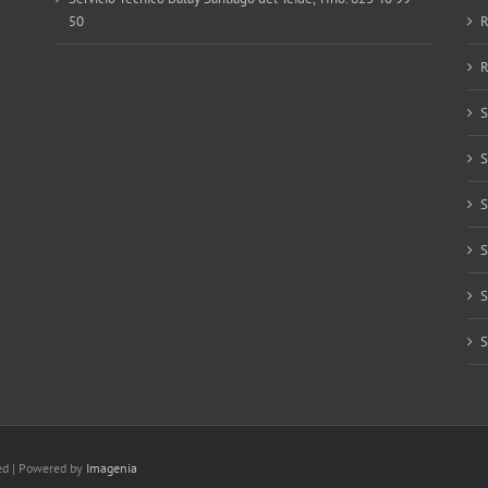
50
R
R
S
S
S
S
S
S
ved | Powered by
Imagenia