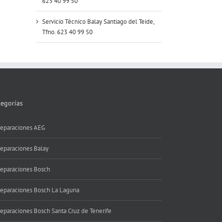
623 40 99 50
Servicio Técnico Balay Santiago del Teide,
Tfno. 623 40 99 50
tegorías
eparaciones AEG
eparaciones Balay
eparaciones Bosch
eparaciones Bosch La Laguna
eparaciones Bosch Santa Cruz de Tenerife