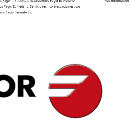
os Fagor
|
Etiquetas:
Reparaciones Fagor El Médano
,
Más información
cos Fagor El Médano
,
Servicio técnico electrodomésticos
nico Fagor Tenerife Sur