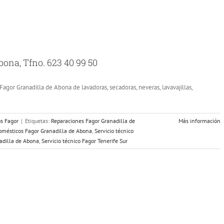
bona, Tfno. 623 40 99 50
Fagor Granadilla de Abona de lavadoras, secadoras, neveras, lavavajillas,
os Fagor
|
Etiquetas:
Reparaciones Fagor Granadilla de
Más información
domésticos Fagor Granadilla de Abona
,
Servicio técnico
nadilla de Abona
,
Servicio técnico Fagor Tenerife Sur