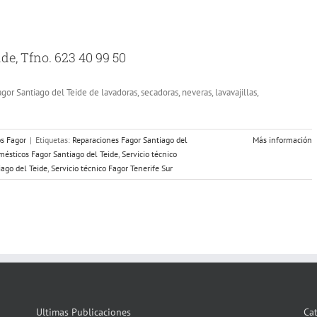
de, Tfno. 623 40 99 50
gor Santiago del Teide de lavadoras, secadoras, neveras, lavavajillas,
os Fagor
|
Etiquetas:
Reparaciones Fagor Santiago del
Más información
omésticos Fagor Santiago del Teide
,
Servicio técnico
iago del Teide
,
Servicio técnico Fagor Tenerife Sur
Ultimas Publicaciones
Ca