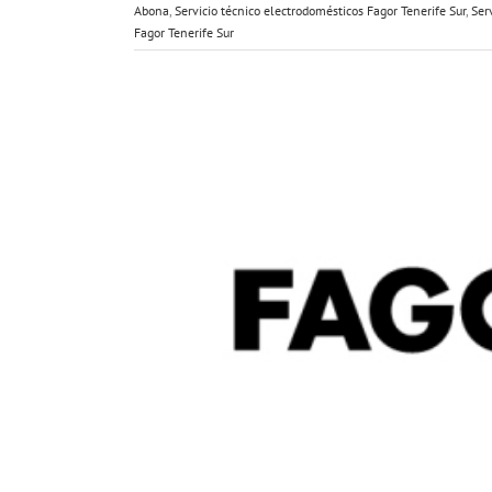
Abona
,
Servicio técnico electrodomésticos Fagor Tenerife Sur
,
Ser
Fagor Tenerife Sur