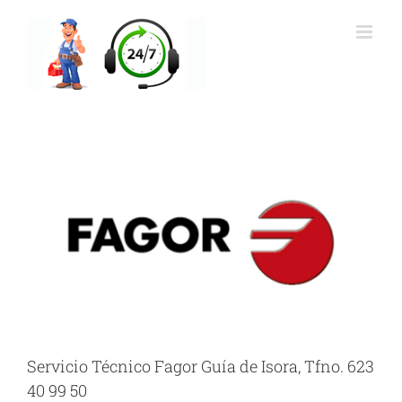
Saltar
al
contenido
Servicio Técnico Fagor Guía de Isora, Tfno. 623
40 99 50