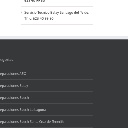
623 40 99 50
Servicio Técnico Balay Santiago del Teide,
Tfno. 623 40 99 50
tegorías
eparaciones AEG
eparaciones Balay
eparaciones Bosch
eparaciones Bosch La Laguna
eparaciones Bosch Santa Cruz de Tenerife