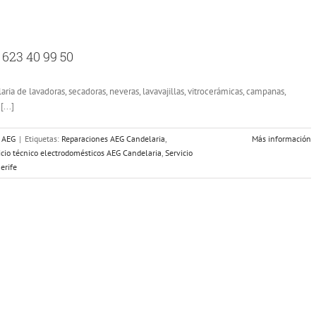
 623 40 99 50
ia de lavadoras, secadoras, neveras, lavavajillas, vitrocerámicas, campanas,
...]
s AEG
|
Etiquetas:
Reparaciones AEG Candelaria
,
Más información
icio técnico electrodomésticos AEG Candelaria
,
Servicio
erife