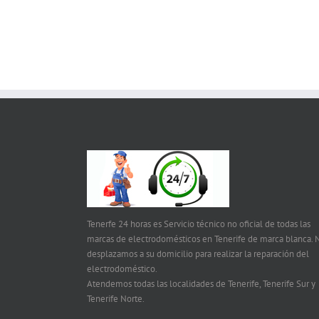
Tenerfe 24 horas es Servicio técnico no oficial de todas las
marcas de electrodomésticos en Tenerife de marca blanca. 
desplazamos a su domicilio para realizar la reparación del
electrodoméstico.
Atendemos todas las localidades de Tenerife, Tenerife Sur y
Tenerife Norte.