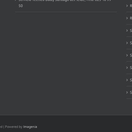
50
R
R
S
S
S
S
S
S
ved | Powered by
Imagenia