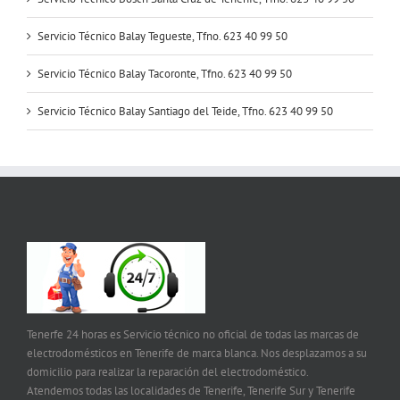
Servicio Técnico Balay Tegueste, Tfno. 623 40 99 50
Servicio Técnico Balay Tacoronte, Tfno. 623 40 99 50
Servicio Técnico Balay Santiago del Teide, Tfno. 623 40 99 50
Tenerfe 24 horas es Servicio técnico no oficial de todas las marcas de
electrodomésticos en Tenerife de marca blanca. Nos desplazamos a su
domicilio para realizar la reparación del electrodoméstico.
Atendemos todas las localidades de Tenerife, Tenerife Sur y Tenerife