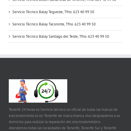
Servicio Técnico Balay Tegueste, Tfno. 623 40 99 50
Servicio Técnico Balay Tacoronte, Tfno. 623 40 99 50
Servicio Técnico Balay Santiago del Teide, Tfno. 623 40 99 50
Tenerfe 24 horas es Servicio técnico no oficial de todas las marcas de
electrodomésticos en Tenerife de marca blanca. Nos desplazamos a su
domicilio para realizar la reparación del electrodoméstico.
Atendemos todas las localidades de Tenerife, Tenerife Sur y Tenerife