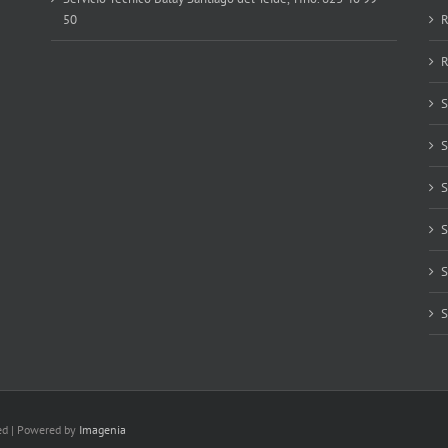
50
R
R
S
S
S
S
S
S
ved | Powered by
Imagenia