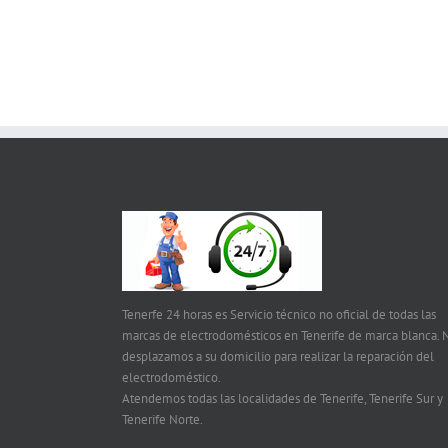
Tenerfe 24 horas es Servicio técnico no oficial de todas las
marcas de electrodomésticos en Tenerife de marca blanca. 
desplazamos a su domicilio para realizar la reparación del
electrodoméstico.
Atendemos todas las localidades de Tenerife, Tenerife Sur y
Tenerife Norte.