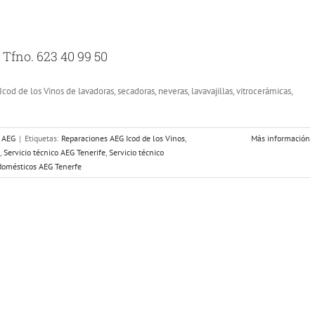
 Tfno. 623 40 99 50
cod de los Vinos de lavadoras, secadoras, neveras, lavavajillas, vitrocerámicas,
s AEG
|
Etiquetas:
Reparaciones AEG Icod de los Vinos
,
Más información
,
Servicio técnico AEG Tenerife
,
Servicio técnico
odomésticos AEG Tenerfe