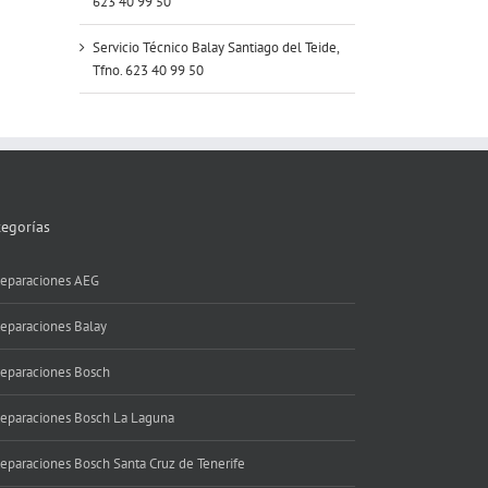
623 40 99 50
Servicio Técnico Balay Santiago del Teide,
Tfno. 623 40 99 50
tegorías
eparaciones AEG
eparaciones Balay
eparaciones Bosch
eparaciones Bosch La Laguna
eparaciones Bosch Santa Cruz de Tenerife