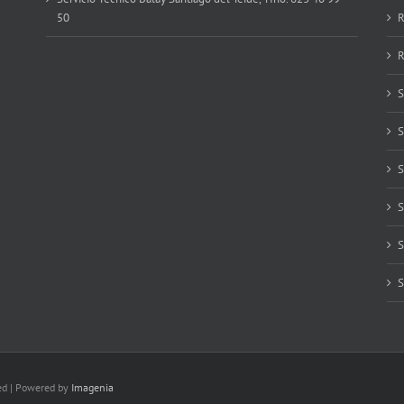
50
R
R
S
S
S
S
S
S
ved | Powered by
Imagenia