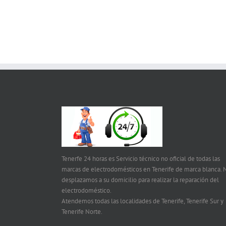
Tenerfe 24 horas es Servicio técnico no oficial de todas las
marcas de electrodomésticos en Tenerife de marca blanca. 
desplazamos a su domicilio para realizar la reparación del
electrodoméstico.
Atendemos todas las localidades de Tenerife, Tenerife Sur y
Tenerife Norte.