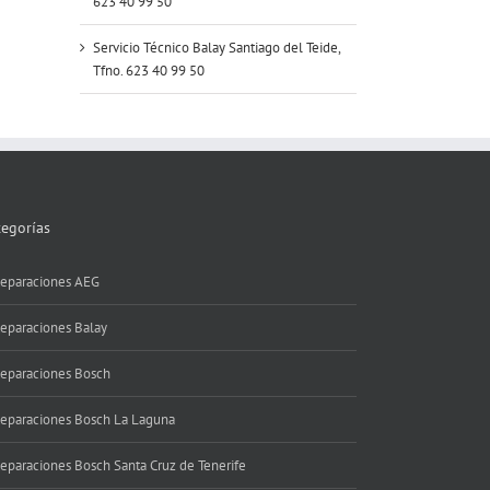
623 40 99 50
Servicio Técnico Balay Santiago del Teide,
Tfno. 623 40 99 50
tegorías
eparaciones AEG
eparaciones Balay
eparaciones Bosch
eparaciones Bosch La Laguna
eparaciones Bosch Santa Cruz de Tenerife