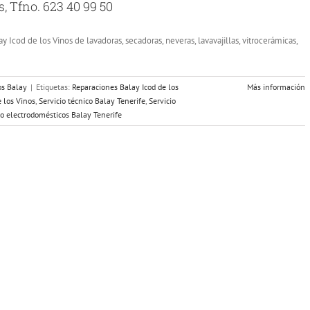
, Tfno. 623 40 99 50
y Icod de los Vinos de lavadoras, secadoras, neveras, lavavajillas, vitrocerámicas,
os Balay
|
Etiquetas:
Reparaciones Balay Icod de los
Más información
e los Vinos
,
Servicio técnico Balay Tenerife
,
Servicio
co electrodomésticos Balay Tenerife