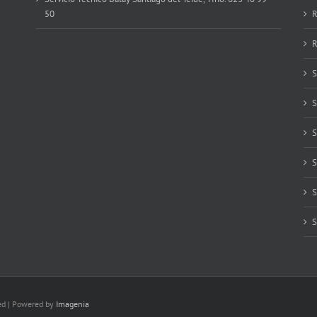
50
R
R
S
S
S
S
S
S
ved | Powered by
Imagenia