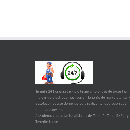
Tenerfe 24 horas es Servicio técnico no oficial de todas las
marcas de electrodomésticos en Tenerife de marca blanca. 
desplazamos a su domicilio para realizar la reparación del
electrodoméstico.
Atendemos todas las localidades de Tenerife, Tenerife Sur y
Tenerife Norte.