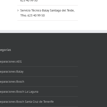
623 40 99 50
Servicio Técnico Balay Santiago del Teide,
Tfno. 623 40 99 50
tegorías
eparaciones AEG
eparaciones Balay
eparaciones Bosch
eparaciones Bosch La Laguna
eparaciones Bosch Santa Cruz de Tenerife