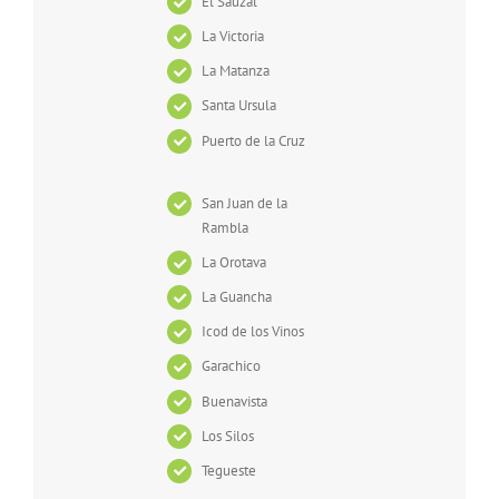
El Sauzal
La Victoria
La Matanza
Santa Ursula
Puerto de la Cruz
San Juan de la
Rambla
La Orotava
La Guancha
Icod de los Vinos
Garachico
Buenavista
Los Silos
Tegueste