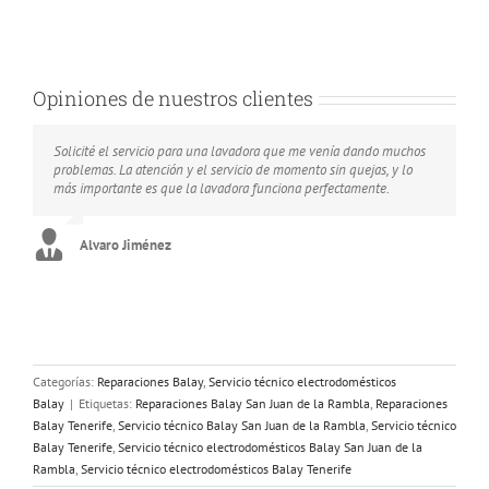
Opiniones de nuestros clientes
Solicité el servicio para una lavadora que me venía dando muchos
I contratcted this service and i would like to recommend it to every
Me arreglaron el congelador que utilizo para almacenar carne y
problemas. La atención y el servicio de momento sin quejas, y lo
one interested in this appliance repairs company.
pescado en mi restaurante por lo que me salvaron de un apuro.
más importante es que la lavadora funciona perfectamente.
Colette Bull
Ramona Espejo
Alvaro Jiménez
Categorías:
Reparaciones Balay
,
Servicio técnico electrodomésticos
Balay
|
Etiquetas:
Reparaciones Balay San Juan de la Rambla
,
Reparaciones
Balay Tenerife
,
Servicio técnico Balay San Juan de la Rambla
,
Servicio técnico
Balay Tenerife
,
Servicio técnico electrodomésticos Balay San Juan de la
Rambla
,
Servicio técnico electrodomésticos Balay Tenerife