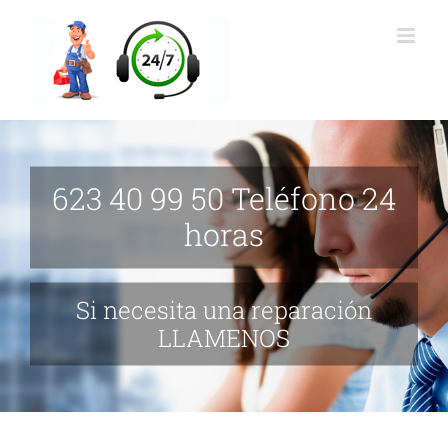
Saltar
al
contenido
623 40 99 50 Teléfono 24
horas
Si necesita una reparación
LLAMENOS