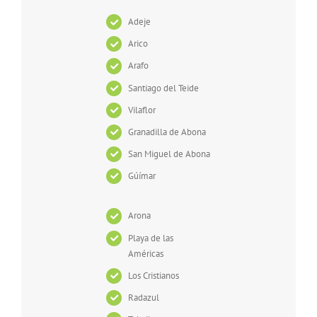
Adeje
Arico
Arafo
Santiago del Teide
Vilaflor
Granadilla de Abona
San Miguel de Abona
Gúímar
Arona
Playa de las
Américas
Los Cristianos
Radazul