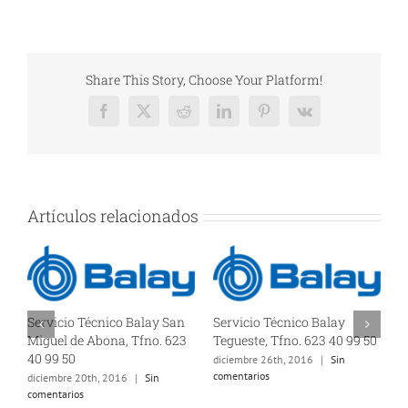
Share This Story, Choose Your Platform!
Facebook
X
Reddit
LinkedIn
Pinterest
Vk
Artículos relacionados
Servicio Técnico Balay San
Servicio Técnico Balay
S
Miguel de Abona, Tfno. 623
Tegueste, Tfno. 623 40 99 50
T
40 99 50
5
diciembre 26th, 2016
|
Sin
comentarios
diciembre 20th, 2016
|
Sin
d
comentarios
c