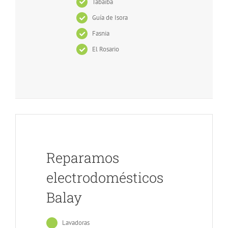
Tabaiba
Guía de Isora
Fasnia
El Rosario
Reparamos
electrodomésticos
Balay
Lavadoras