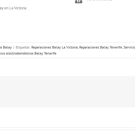
y en La Victoria
os Balay
|
Etiquetas:
Reparaciones Balay La Victoria
,
Reparaciones Balay Tenerife
,
Servici
nico electrodomésticos Balay Tenerife