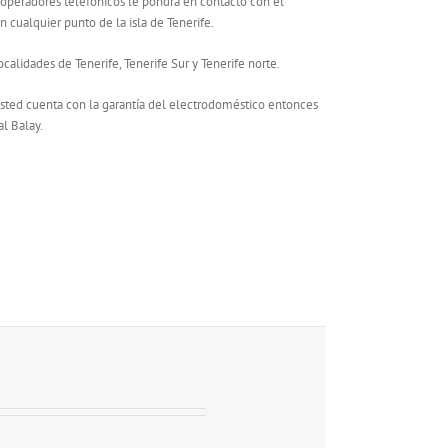
 operadores telefónicos le pondrá en contacto con el
 cualquier punto de la isla de Tenerife.
calidades de Tenerife, Tenerife Sur y Tenerife norte.
 usted cuenta con la garantía del electrodoméstico entonces
al Balay.