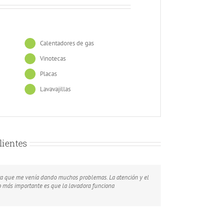
Calentadores de gas
Vinotecas
Placas
Lavavajillas
lientes
dora que me venía dando muchos problemas. La atención y el
ld like to recommend it to every one interested in this
ilizo para almacenar carne y pescado en mi restaurante por
lo más importante es que la lavadora funciona