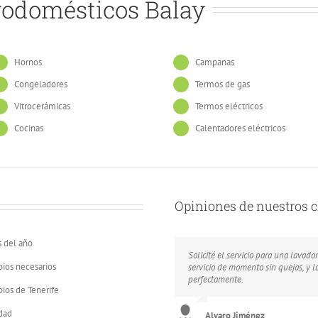
rodomésticos Balay
Hornos
Campanas
Congeladores
Termos de gas
Vitrocerámicas
Termos eléctricos
Cocinas
Calentadores eléctricos
Opiniones de nuestros c
s del año
Solicité el servicio para una lava
I contratcted this service and i wou
Me arreglaron el congelador que ut
ios necesarios
servicio de momento sin quejas, y 
appliance repairs company.
lo que me salvaron de un apuro.
perfectamente.
pios de Tenerife
Colette Bull
Ramona Espejo
dad
Alvaro Jiménez