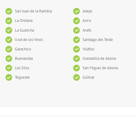
San Juan de la Rambla
Adeje
La Orotava
Arico
La Guancha
Arafo
Icod de los Vinos
Santiago del Teide
Garachico
Vilaflor
Buenavista
Granadilla de Abona
Los Silos
San Miguel de Abona
Tegueste
Gúímar