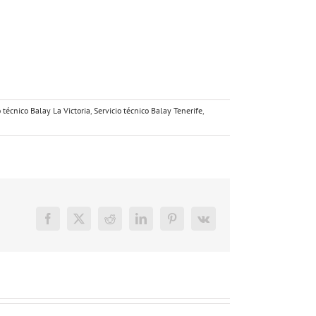
o técnico Balay La Victoria
,
Servicio técnico Balay Tenerife
,
Facebook
X
Reddit
LinkedIn
Pinterest
Vk