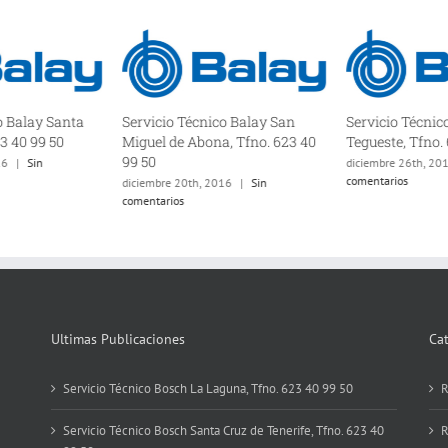
o Balay Santa
Servicio Técnico Balay San
Servicio Técnic
23 40 99 50
Miguel de Abona, Tfno. 623 40
Tegueste, Tfno.
99 50
16
|
Sin
diciembre 26th, 20
comentarios
diciembre 20th, 2016
|
Sin
comentarios
Ultimas Publicaciones
Ca
Servicio Técnico Bosch La Laguna, Tfno. 623 40 99 50
R
Servicio Técnico Bosch Santa Cruz de Tenerife, Tfno. 623 40
R