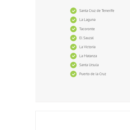
Santa Cruz de Tenerife
La Laguna
Tacoronte
El Sauzal
La Victoria
La Matanza
Santa Ursula
Puerto de la Cruz