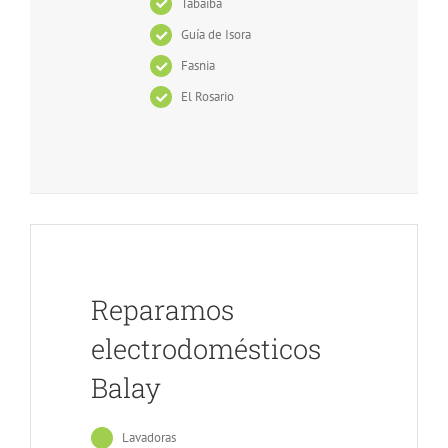
Tabaiba
Guía de Isora
Fasnia
El Rosario
Reparamos
electrodomésticos
Balay
Lavadoras