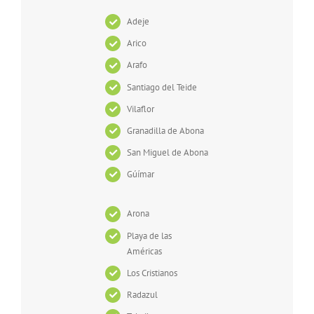
Adeje
Arico
Arafo
Santiago del Teide
Vilaflor
Granadilla de Abona
San Miguel de Abona
Gúímar
Arona
Playa de las
Américas
Los Cristianos
Radazul