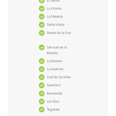
El Sauzal
La Victoria
La Matanza
Santa Ursula
Puerto de la Cruz
San Juan de la
Rambla
La Orotava
La Guancha
Icod de los Vinos
Garachico
Buenavista
Los Silos
Tegueste