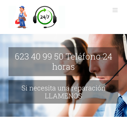
Saltar
al
contenido
623 40 99 50 Teléfono 24
horas
Si necesita una reparación
LLAMENOS