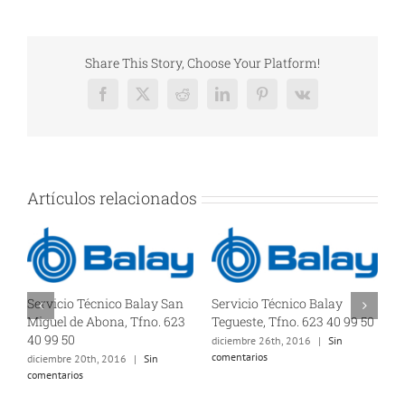
Share This Story, Choose Your Platform!
Facebook
X
Reddit
LinkedIn
Pinterest
Vk
Artículos relacionados
Servicio Técnico Balay San
Servicio Técnico Balay
S
Miguel de Abona, Tfno. 623
Tegueste, Tfno. 623 40 99 50
T
40 99 50
5
diciembre 26th, 2016
|
Sin
comentarios
diciembre 20th, 2016
|
Sin
d
comentarios
c