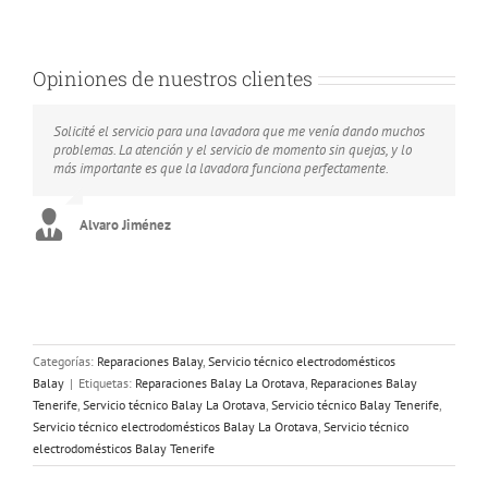
Opiniones de nuestros clientes
Solicité el servicio para una lavadora que me venía dando muchos
I contratcted this service and i would like to recommend it to every
Me arreglaron el congelador que utilizo para almacenar carne y
problemas. La atención y el servicio de momento sin quejas, y lo
one interested in this appliance repairs company.
pescado en mi restaurante por lo que me salvaron de un apuro.
más importante es que la lavadora funciona perfectamente.
Colette Bull
Ramona Espejo
Alvaro Jiménez
Categorías:
Reparaciones Balay
,
Servicio técnico electrodomésticos
Balay
|
Etiquetas:
Reparaciones Balay La Orotava
,
Reparaciones Balay
Tenerife
,
Servicio técnico Balay La Orotava
,
Servicio técnico Balay Tenerife
,
Servicio técnico electrodomésticos Balay La Orotava
,
Servicio técnico
electrodomésticos Balay Tenerife